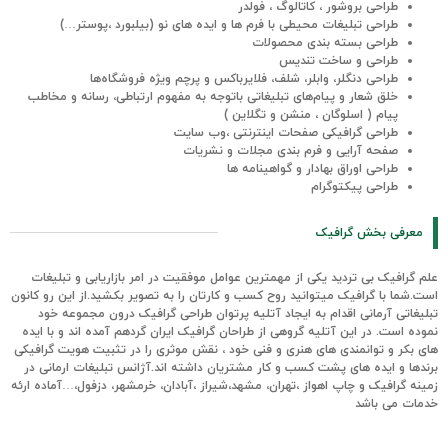
طراحی بروشور ، کاتالوگ ، فولدر
طراحی تبلیغات محیطی با فرم ها و ایده های نو (بیلبورد ،پوستر…)
طراحی بسته بندی محصولات
طراحی و ساخت تندیس
طراحی دنگلر، وابلر، شلف، فلایرباکس و پرچم ویژه فروشگاه‌ها
خلق شعار و پیام‌های تبلیغاتی باتوجه به مفهوم ارتباطی، رسانه و مخاطب
پیام ( اسلوگان ، منشن و تگلاین )
طراحی گرافیکی صفحات اینترنتی ،وب سایت
صفحه آرایی و فرم بندی مجلات و نشریات
طراحی اوراق بهادار و گواهینامه ها
طراحی پیکتوگرام
معرفی بخش گرافیک
علم گرافیک بی تردید یکی از مهمترین عوامل موفقیت در امر بازاریابی و تبلیغات
است.شما با گرافیک میتوانید روح کسب و کارتان را به تصویر بکشید.از این رو کانون
تبلیغاتی آرمانی اقدام به ایجاد آتلیه پرتوان طراحی گرافیک درون مجموعه خود
نموده است. در این آتلیه گروهی از طراحان گرافیک ایران گردهم آمده اند و با ایده
های بکر و توانمندی های هنری و فنی خود ، نقش موثری را در تثبیت هویت گرافیکی
برندها و ایده های پشت کسب و کار مشتریان داشته اند.آژانس تبلیغات ارمانی در
زمینه
گرافیک و چاپ اهواز
،تهران، مشهد،شیراز ،آبادان، خرمشهر، دزفول،…آماده ارئه
خدمات می باشد