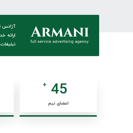
آژانس تب
ارائه خ
تبلیغات 
45
+
اعضای تیم