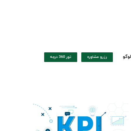
وگو
رزرو مشاوره
تور 360 درجه