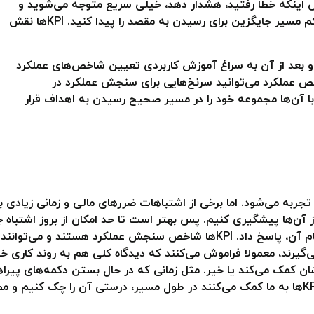
ض اینکه خطا رفتید، هشدار دهد، خیلی سریع متوجه می‌شوید و
می‌توانید دوباره به مسیر درست برگردید یا دست کم مسیر جایگزین برای رسیدن به مقصد را پیدا کنید. KPIها نقش
ابتدا بررسی می‌کنیم که KPI چیست و بعد از آن به سراغ آموزش کاربردی تعیین شاخص‌های عملکرد
اخص عملکرد می‌توانید سرنخ‌هایی برای سنجش عملکرد در
 آن‌ها مجموعه خود را در مسیر صحیح رسیدن به اهداف قرار
جربه می‌شود. اما برخی از اشتباهات ضررهای مالی و زمانی زیادی به 
آن‌ها پیشگیری کنیم. پس بهتر است تا حد امکان از بروز اشتباه جلو
بگیرید!سوال KPI چیست را می‌توان با استفاده از نام آن، پاسخ داد. KPIها شاخص
گیرند، معمولا فراموش می‌کنند که دیدگاه کلی هم به روند کاری خو
ن کمک می‌کند یا خیر. مثل زمانی که در حال بستن دکمه‌های پیراهن
که به آخرین دکمه نرسیم، متوجه آن نمی‌شویم.KPIها به ما کمک می‌کنند در طول مسیر، درست