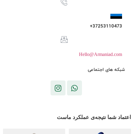
37253110473+
Hello@Armaniad.com
شبکه های اجتماعی
اعتماد شما نتیجه‌ی عملکرد ماست