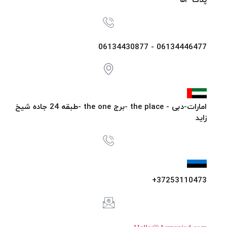
پلاک ۵۴
06134446477 - 06134430877
امارات-دبی - the place -برج the one -طبقه 24 جاده شیخ
زاید
37253110473+