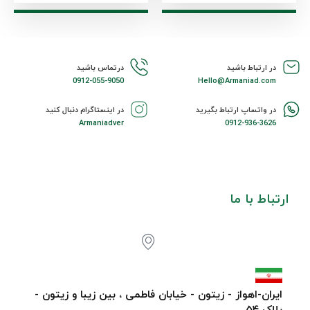
در ارتباط باشید
درتماس باشید
0912-055-9050
Hello@Armaniad.com
در واتساپ ارتباط بگیرید
در اینستاگرام دنبال کنید
Armaniadver
0912-936-3626
ارتباط با ما
ایران-اهواز - زیتون - خیابان فاطمی ، بین زیبا و زیتون -