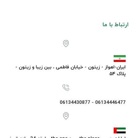
ارتباط با ما
ایران-اهواز - زیتون - خیابان فاطمی ، بین زیبا و زیتون -
پلاک ۵۴
06134446477 - 06134430877