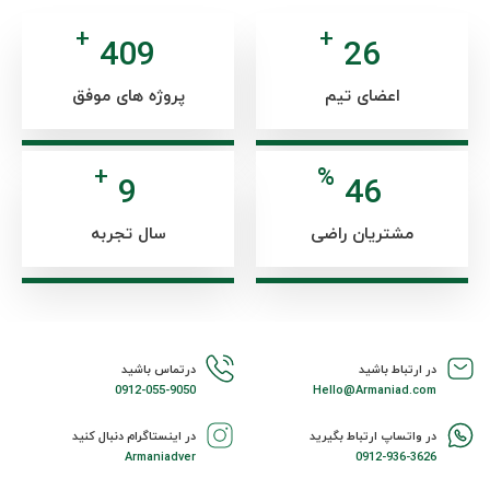
+
+
472
30
اعضای تیم
پروژه های موفق
+
%
11
54
مشتریان راضی
سال تجربه
در ارتباط باشید
درتماس باشید
0912-055-9050
Hello@Armaniad.com
در واتساپ ارتباط بگیرید
در اینستاگرام دنبال کنید
Armaniadver
0912-936-3626