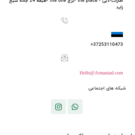
امارات-دبی - the place -برج the one -طبقه 24 جاده شیخ
زاید
37253110473+
Hello@Armaniad.com
شبکه های اجتماعی