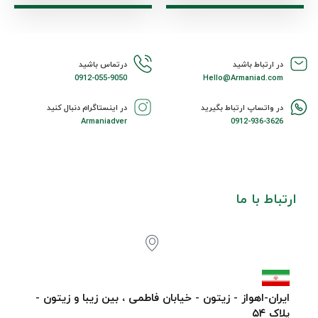
در ارتباط باشید
درتماس باشید
0912-055-9050
Hello@Armaniad.com
در واتساپ ارتباط بگیرید
در اینستاگرام دنبال کنید
Armaniadver
0912-936-3626
ارتباط با ما
ایران-اهواز - زیتون - خیابان فاطمی ، بین زیبا و زیتون -
پلاک ۵۴