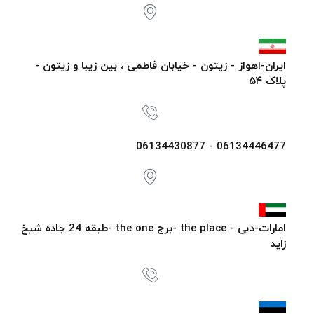
ایران-اهواز - زیتون - خیابان فاطمی ، بین زیبا و زیتون -
پلاک ۵۴
06134446477 - 06134430877
امارات-دبی - the place -برج the one -طبقه 24 جاده شیخ
زاید